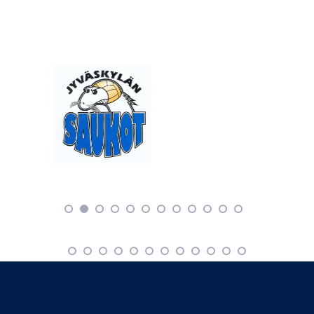
ontvangen wij graag uw artwork in EPS-vector 8.0 bestand.
worden voorzien van uw logo. Voor het plaatsen van uw logo
Graag opslaan met lettercontouren, voor de PC (Mac-
op premiums, geschenken en kleding kennen wij verschillende
bestanden kunnen wij niet openen). Vermeld altijd de PMS-
vormen van bewerkingstechnieken. Tampondruk Van uw
kleuren en het liefst ook het lettertype dat in uw logo is
beeldmerk wordt achtereenvolgens een film en een geëtst
gebruikt. Een Photoshop document aanleveren is alleen
cliché gemaakt. Dit cliché wordt steeds van inkt voorzien. Een
mogelijk wanneer het een transfer bedrukking betreft (dit zijn
vervormbare, siliconen stempel (tampon) pikt de inkt op en
.psd-bestanden). JPEG, TIFF enz. zijn fotobestanden waarmee
drukt dit vervolgens af op het te bedrukken product. Deze
alleen geborduurd kan worden. In sommige gevallen is
toepassing wordt voornamelijk op kunststof artikelen gebruikt.
overtrekken van het logo mogelijk. Er worden dan extra
Zeefdruk Na het maken van de film wordt een sjabloon, het
tekenkosten in rekening gebracht.
zeefraam, belicht. Op de plaats van het beeldmerk gaat de
zeef open. Het te bedrukken product wordt aangelegd onder
het zeefraam, waarna met behulp van een rakel de inkt door
de zeef op het product wordt aangebracht. Ook full-colour
druk behoort tot de mogelijkheden. Voor textiel kan zelfs tot
14 kleuren worden gezeefdrukt. Deze toepassing wordt
voornamelijk gebruikt op textiel, tassen, paraplu.