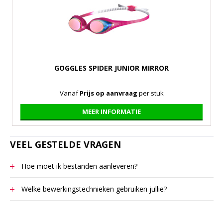
GOGGLES SPIDER JUNIOR MIRROR
Vanaf
Prijs op aanvraag
per stuk
MEER INFORMATIE
VEEL GESTELDE VRAGEN
Hoe moet ik bestanden aanleveren?
Uw logomateriaal kan ons digitaal worden aangeleverd. Dit
Welke bewerkingstechnieken gebruiken jullie?
bestand moet opgemaakt zijn in het volgende programma:
Bewerkingstechnieken Relatiegeschenken, premiums en
Voor tampondruk, zeefdruk, lasergravering, blind- en foliedruk
natuurlijk bedrijfskleding kunnen op geheel eigen wijze prachtig