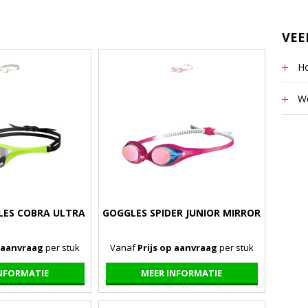
VEE
Ho
Uw lo
We
Dit b
Bewer
progr
natuur
blind
prach
EPS-v
plaat
lette
kledi
niet o
LES COBRA ULTRA
GOGGLES SPIDER JUNIOR MIRROR
bewer
ook he
wordt
Photo
p aanvraag
per stuk
Vanaf
Prijs op aanvraag
per stuk
gemaa
wannee
INFORMATIE
MEER INFORMATIE
vervo
.psd-
en dr
waarm